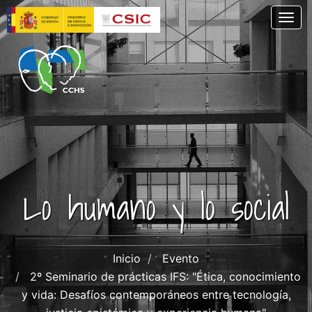
Pasar
Togg
al
contenido
principal
Lo humano y lo social
Inicio
Evento
2º Seminario de prácticas IFS: "Ética, conocimiento
y vida: Desafíos contemporáneos entre tecnología,