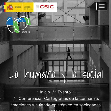
Pasar
Togg
al
contenido
principal
Lo humano y lo social
Inicio
Evento
Conferencia "Cartografías de la confianza:
emociones y cuidado epistémico en sociedades