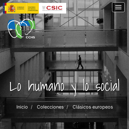
Skip
Togg
to
main
content
Lo humano y lo social
Inicio
Colecciones
Clásicos europeos