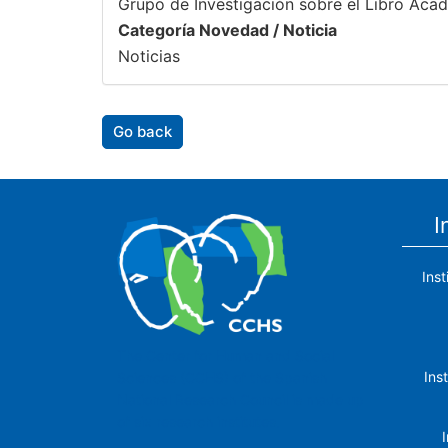
Grupo de Investigación sobre el Libro Acad
Categoría Novedad / Noticia
Noticias
Go back
I
Ins
The Center for Human and Social
Ins
Sciences (CCHS) of the Spanish
National Research Council is made up
of six research institutes.
I