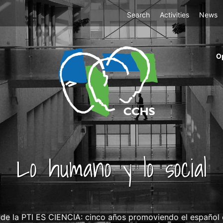
Top
Search
Activities
News
Menu
m
O
ri
cc
co
ab
Lo humano y lo social
 de la PTI ES CIENCIA: cinco años promoviendo el español