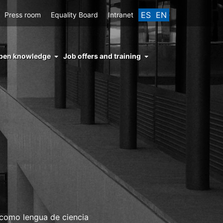
ES
EN
Press room
Equality Board
Intranet
enu
pen knowledge
Job offers and training
ght
hs
nocimiento
ierto
 como lengua de ciencia