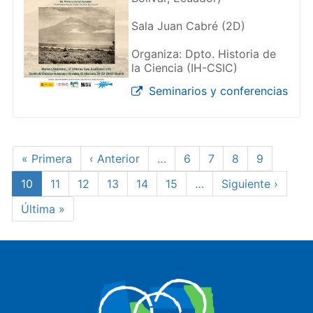
Sala Juan Cabré (2D)
Organiza: Dpto. Historia de
la Ciencia (IH-CSIC)
Seminarios y conferencias
Paginación
Primera
« Primera
Página
‹ Anterior
…
Page
6
Page
7
Page
8
Page
9
página
anterior
Página
10
Page
11
Page
12
Page
13
Page
14
Page
15
…
Siguiente
Siguiente ›
actual
página
Última
Última »
página