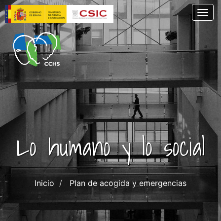
Pasar
Togg
al
contenido
principal
Lo humano y lo social
Inicio
Plan de acogida y emergencias