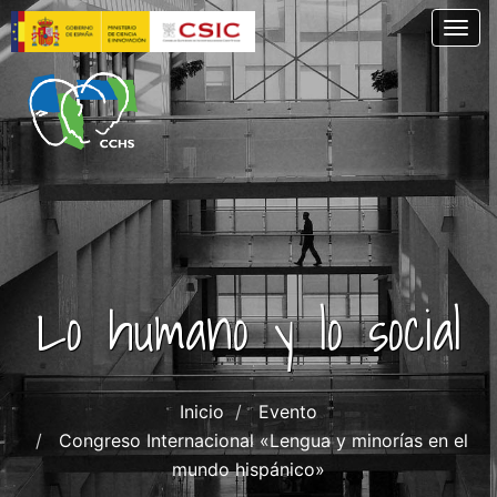
Pasar
Togg
al
contenido
principal
Lo humano y lo social
Inicio
Evento
Congreso Internacional «Lengua y minorías en el
mundo hispánico»