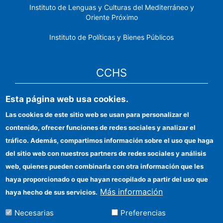
Instituto de Lenguas y Culturas del Mediterráneo y
Oriente Próximo
Instituto de Políticas y Bienes Públicos
CCHS
Sede electrónica CSIC
Esta página web usa cookies.
Las cookies de este sitio web se usan para personalizar el
Identidad institucional
contenido, ofrecer funciones de redes sociales y analizar el
Información para proveedores
tráfico. Además, compartimos información sobre el uso que haga
del sitio web con nuestros partners de redes sociales y análisis
Ayudas FEDER
web, quienes pueden combinarla con otra información que les
Organismos financiadores
haya proporcionado o que hayan recopilado a partir del uso que
Más información
haya hecho de sus servicios.
Contacto
Necesarias
Preferencias
Cómo llegar