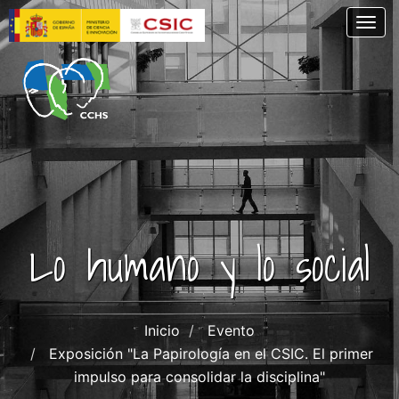
Pasar
Togg
al
contenido
principal
Lo humano y lo social
Inicio
Evento
Exposición "La Papirología en el CSIC. El primer
impulso para consolidar la disciplina"