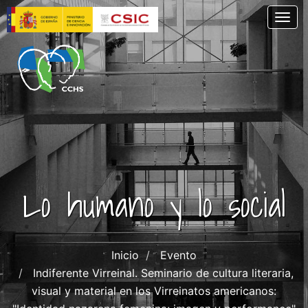
Pasar
Togg
al
contenido
principal
Lo humano y lo social
Inicio
Evento
Indiferente Virreinal. Seminario de cultura literaria,
visual y material en los Virreinatos americanos: