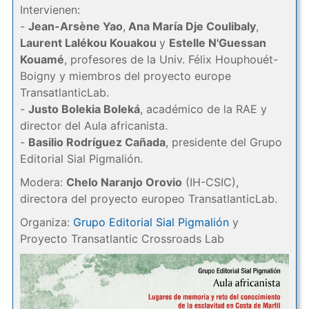
Intervienen:
-
Jean-Arsène Yao
,
Ana María Dje Coulibaly
,
Laurent Lalékou Kouakou
y
Estelle N'Guessan
Kouamé
, profesores de la Univ. Félix Houphouét-
Boigny y miembros del proyecto europe
TransatlanticLab.
-
Justo Bolekia Boleká
, académico de la RAE y
director del Aula africanista.
-
Basilio Rodríguez Cañada
, presidente del Grupo
Editorial Sial Pigmalión.
Modera:
Chelo Naranjo Orovio
(IH-CSIC),
directora del proyecto europeo TransatlanticLab.
Organiza:
Grupo Editorial Sial Pigmalión
y
Proyecto Transatlantic Crossroads Lab