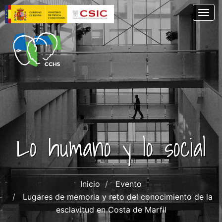
Pasar
Togg
al
contenido
principal
Lo humano y lo social
Inicio
Evento
Lugares de memoria y reto del conocimiento de la
esclavitud en Costa de Marfil