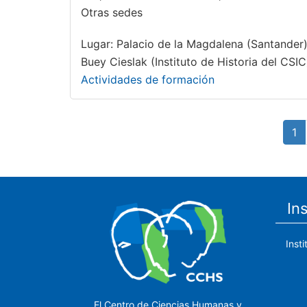
Otras sedes
Lugar: Palacio de la Magdalena (Santander)
Buey Cieslak (Instituto de Historia del CSI
Actividades de formación
Paginación
Pá
1
ac
In
Inst
El Centro de Ciencias Humanas y