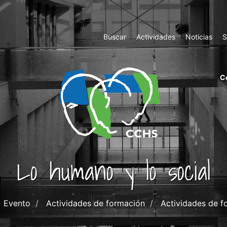
Top
Buscar
Actividades
Noticias
S
Menu
m
C
ri
cc
co
ab
Lo humano y lo social
Evento
Actividades de formación
Actividades de f