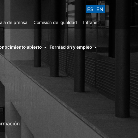
ES
EN
ala de prensa
Comisión de igualdad
Intranet
enu
onocimiento abierto
Formación y empleo
ght
hs
nocimiento
ierto
ormación