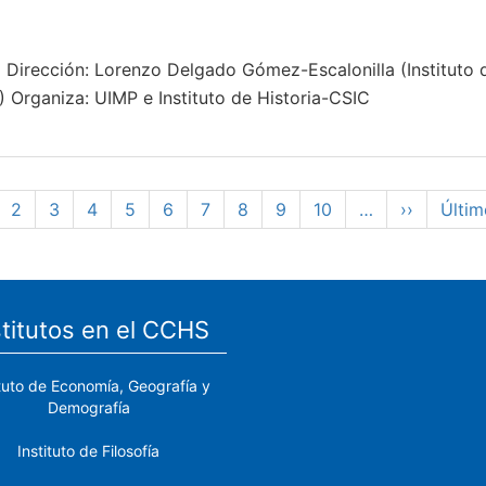
 Dirección: Lorenzo Delgado Gómez-Escalonilla (Instituto d
C) Organiza: UIMP e Instituto de Historia-CSIC
gina
Page
2
Page
3
Page
4
Page
5
Page
6
Page
7
Page
8
Page
9
Page
10
…
Siguiente
››
Últim
Últim
tual
página
pági
stitutos en el CCHS
ituto de Economía, Geografía y
Demografía
Instituto de Filosofía