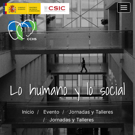
Pasar
Togg
al
contenido
principal
Lo humano y lo social
Inicio
Evento
Jornadas y Talleres
Jornadas y Talleres