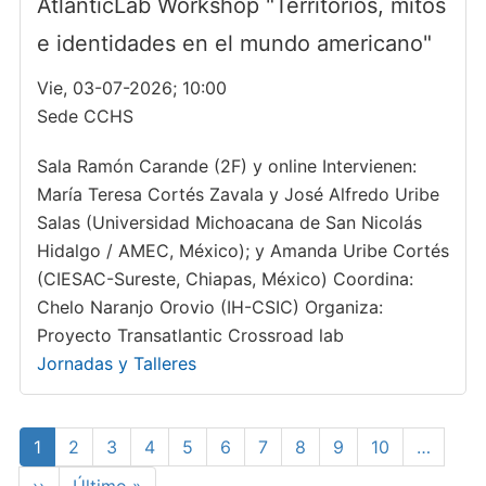
AtlanticLab Workshop "Territorios, mitos
e identidades en el mundo americano"
Vie, 03-07-2026; 10:00
Sede CCHS
Sala Ramón Carande (2F) y online Intervienen:
María Teresa Cortés Zavala y José Alfredo Uribe
Salas (Universidad Michoacana de San Nicolás
Hidalgo / AMEC, México); y Amanda Uribe Cortés
(CIESAC-Sureste, Chiapas, México) Coordina:
Chelo Naranjo Orovio (IH-CSIC) Organiza:
Proyecto Transatlantic Crossroad lab
Jornadas y Talleres
Paginación
Página
1
Page
2
Page
3
Page
4
Page
5
Page
6
Page
7
Page
8
Page
9
Page
10
…
actual