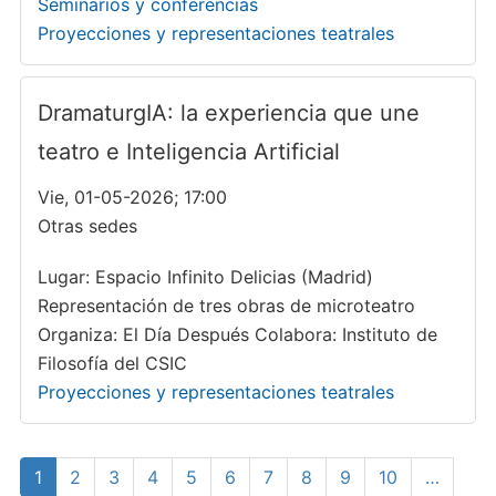
Seminarios y conferencias
Proyecciones y representaciones teatrales
DramaturgIA: la experiencia que une
teatro e Inteligencia Artificial
Vie, 01-05-2026; 17:00
Otras sedes
Lugar: Espacio Infinito Delicias (Madrid)
Representación de tres obras de microteatro
Organiza: El Día Después Colabora: Instituto de
Filosofía del CSIC
Proyecciones y representaciones teatrales
Paginación
Página
1
Page
2
Page
3
Page
4
Page
5
Page
6
Page
7
Page
8
Page
9
Page
10
…