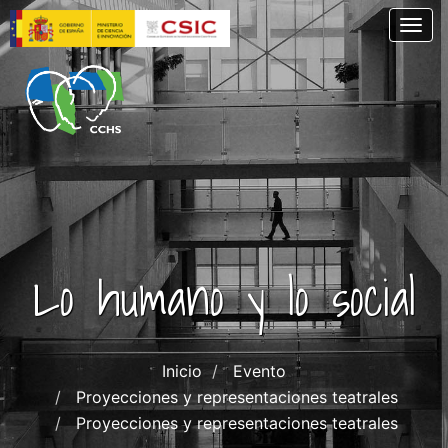
Pasar
Togg
al
contenido
principal
Lo humano y lo social
Inicio
Evento
Proyecciones y representaciones teatrales
Proyecciones y representaciones teatrales