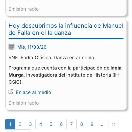
Emisión radio
Hoy descubrimos la influencia de Manuel
de Falla en el la danza
Mié, 11/03/26
RNE. Radio Clásica. Danza en armonía
Programa que cuenta con la participación de
Idoia
Murga
, investigadora del Instituto de Historia (IH-
CSIC).
Enlace al medio
Emisión radio
Paginación
Página
1
Page
2
Page
3
Page
4
Page
5
Page
6
Page
7
Page
8
Page
9
…
Siguient
››
actual
página