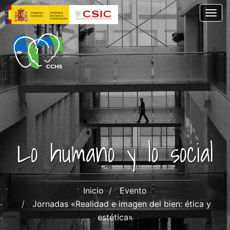
Pasar
Togg
al
contenido
principal
Lo humano y lo social
Inicio
Evento
Jornadas «Realidad e imagen del bien: ética y
estética»