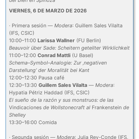
del bien en Spinoza
VIERNES, 6 DE MARZO DE 2026
· Primera sesión —
Modera
: Guillem Sales Vilalta
(IFS, CSIC)
10:00–11:00
Larissa Wallner
(FU Berlin)
Beauvoir über Sade: Scheitern geteilter Wirklichkeit
11:00–12:00
Conrad Mattli
(U Basel)
Schema–Symbol–Analogie: Zur ‚negativen
Darstellung‘ der Moralität bei Kant
12:00–12:30 Pausa café
12:30–13:30
Guillem Sales Vilalta
—
Modera
:
Hypatia Pétriz Haddad (IFS, CSIC)
El sueño de la razón y sus monstruos: de las
Vindicaciones
de Wollstonecraft al
Frankenstein
de
Shelley
13:30–16:00 Comida
· Segunda sesión —
Modera
: Julia Rey-Conde (IFS,