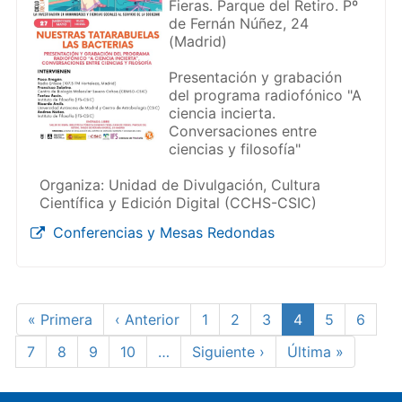
Fieras. Parque del Retiro. Pº
de Fernán Núñez, 24
(Madrid)
Presentación y grabación
del programa radiofónico "A
ciencia incierta.
Conversaciones entre
ciencias y filosofía"
Organiza: Unidad de Divulgación, Cultura
Científica y Edición Digital (CCHS-CSIC)
Conferencias y Mesas Redondas
Paginación
Primera
« Primera
Página
‹ Anterior
Page
1
Page
2
Page
3
Página
4
Page
5
Page
6
página
anterior
actual
Page
7
Page
8
Page
9
Page
10
…
Siguiente
Siguiente ›
Última
Última »
página
página