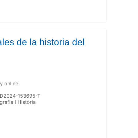
es de la historia del
y online
 RED2024-153695-T
rafia i Història