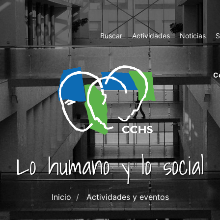
Top
Buscar
Actividades
Noticias
S
Menu
m
C
ri
cc
co
ab
Lo humano y lo social
Inicio
Actividades y eventos