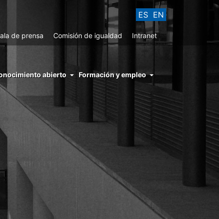
ES
EN
ala de prensa
Comisión de igualdad
Intranet
enu
onocimiento abierto
Formación y empleo
ght
hs
nocimiento
ierto